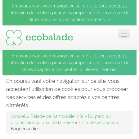
En poursuivant votre navigation sur ce site, vous acceptez
l’utilisation de cookies pour vous proposer des services et des
x
offres adaptés à vos centres d’intérêts.
En poursuivant votre navigation sur ce site, vous acceptez
Accueil
l’utilisation de cookies pour vous proposer des services et des
Fermer
offres adaptés à vos centres d’intérêts.
Les balades
En poursuivant votre navigation sur ce site, vous
acceptez l’utilisation de cookies pour vous proposer
Les espèces
des services et des offres adaptés à vos centres
Fermer
d’intérêts.
Mobile
Accueil
»
Balade de Sartrouville (78) – Du parc du
dispensaire au quai de la Seine
»
Liste des espèces
»
Baguenaudier
Le blog