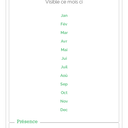
Visible ce mois ci
Jan
Fév
Mar
Avr
Mai
Jui
Juil
Aoû
Sep
Oct
Nov
Dec
Présence