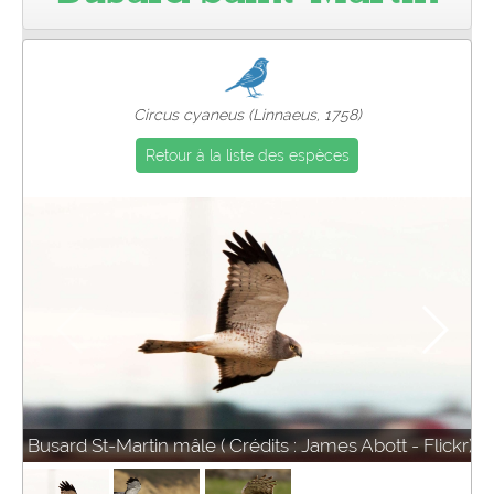
Pro
Circus cyaneus (Linnaeus, 1758)
Retour à la liste des espèces
Busard St-Martin mâle ( Crédits : James Abott - Flickr)