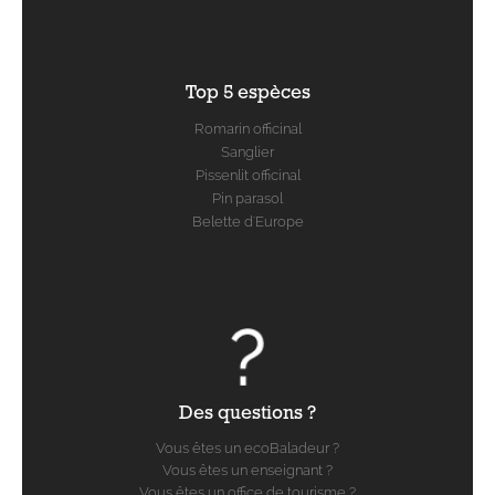
Top 5 espèces
Romarin officinal
Sanglier
Pissenlit officinal
Pin parasol
Belette d'Europe
Des questions ?
Vous êtes un ecoBaladeur ?
Vous êtes un enseignant ?
Vous êtes un office de tourisme ?