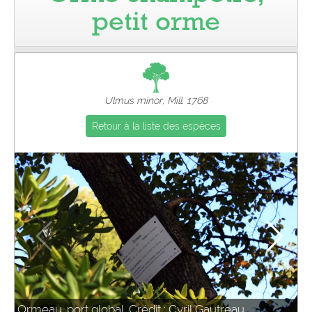
petit orme
Pro
Ulmus minor, Mill. 1768
Retour à la liste des espèces
Ormeau, port global. Crédit : Cyril Gautreau