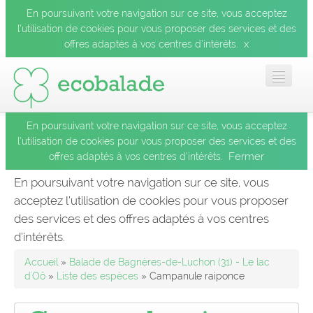
En poursuivant votre navigation sur ce site, vous acceptez
l’utilisation de cookies pour vous proposer des services et des
x
offres adaptés à vos centres d’intérêts.
En poursuivant votre navigation sur ce site, vous acceptez
Accueil
l’utilisation de cookies pour vous proposer des services et des
Fermer
offres adaptés à vos centres d’intérêts.
Les balades
En poursuivant votre navigation sur ce site, vous
acceptez l’utilisation de cookies pour vous proposer
Les espèces
des services et des offres adaptés à vos centres
Fermer
d’intérêts.
Mobile
Accueil
»
Balade de Bagnères-de-Luchon (31) - Le lac
d'Oô
»
Liste des espèces
» Campanule raiponce
Le blog