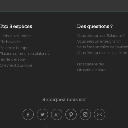
Top 5 espèces
Des questions ?
Vous êtes un ecoBaladeur ?
Hérisson d'europe
Vous êtes un enseignant ?
Pie bavarde
Vous êtes un office de touris
Belette d'Europe
Vous êtes une collectivité terri
Platane commun ou platane à
feuille d'érable
Nos partenaires
Chevreuil d'Europe
On parle de nous
Rejoignez-nous sur