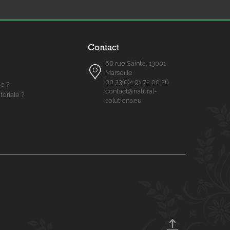
Contact
68 rue Sainte, 13001
Marseille
00 33(0)4 91 72 00 26
me ?
contact@natural-
toriale ?
solutions.eu