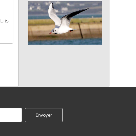
Laser de France
bris.
Mouette rieuse