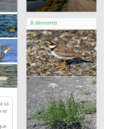
Balade de Villeneuve-lès-
Maguelone (34) - Les étangs et la
A découvrir
plage du Pilou
Pluvier grand-gravelot
à sa
e et
 que