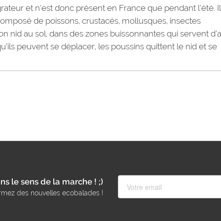
grateur et n’est donc présent en France que pendant l’été. Il
composé de poissons, crustacés, mollusques, insectes
on nid au sol, dans des zones buissonnantes qui servent d’a
ls peuvent se déplacer, les poussins quittent le nid et se
ns le sens de la marche ! ;)
rmez des nouvelles ecobalades !