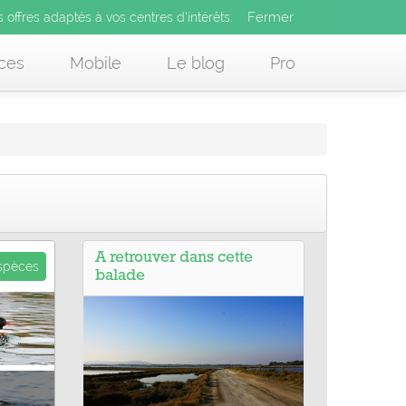
Fermer
es offres adaptés à vos centres d’intérêts.
Fermer
x
s offres adaptés à vos centres d’intérêts.
 des offres adaptés à vos centres d’intérêts.
ces
Mobile
Le blog
Pro
A retrouver dans cette
espèces
balade