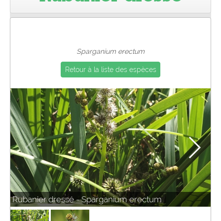
Pro
Sparganium erectum
Retour à la liste des espèces
Rubanier dressé - Sparganium erectum