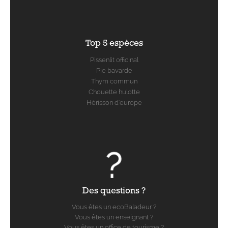
Top 5 espèces
Pissenlit officinal
Pie bavarde
Thym commun
Chouette hulotte
Hérisson d'europe
Des questions ?
Vous êtes un ecoBaladeur ?
Vous êtes un enseignant ?
Vous êtes un office de tourisme ?