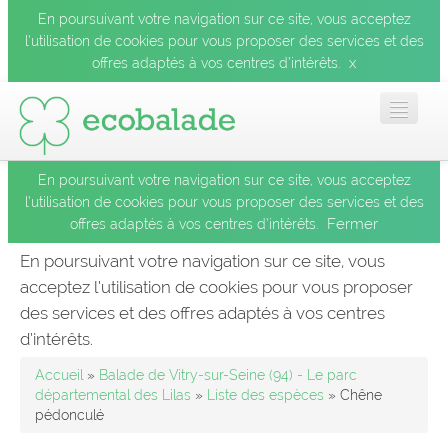
En poursuivant votre navigation sur ce site, vous acceptez
l’utilisation de cookies pour vous proposer des services et des
x
offres adaptés à vos centres d’intérêts.
En poursuivant votre navigation sur ce site, vous acceptez
Accueil
l’utilisation de cookies pour vous proposer des services et des
Fermer
offres adaptés à vos centres d’intérêts.
Les balades
En poursuivant votre navigation sur ce site, vous
acceptez l’utilisation de cookies pour vous proposer
Les espèces
des services et des offres adaptés à vos centres
Fermer
d’intérêts.
Mobile
Accueil
»
Balade de Vitry-sur-Seine (94) - Le parc
départemental des Lilas
»
Liste des espèces
» Chêne
pédonculé
Le blog