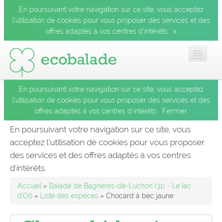
En poursuivant votre navigation sur ce site, vous acceptez
l’utilisation de cookies pour vous proposer des services et des
x
offres adaptés à vos centres d’intérêts.
En poursuivant votre navigation sur ce site, vous acceptez
Accueil
l’utilisation de cookies pour vous proposer des services et des
Fermer
offres adaptés à vos centres d’intérêts.
Les balades
En poursuivant votre navigation sur ce site, vous
acceptez l’utilisation de cookies pour vous proposer
Les espèces
des services et des offres adaptés à vos centres
Fermer
d’intérêts.
Mobile
Accueil
»
Balade de Bagnères-de-Luchon (31) - Le lac
d'Oô
»
Liste des espèces
» Chocard à bec jaune
Le blog