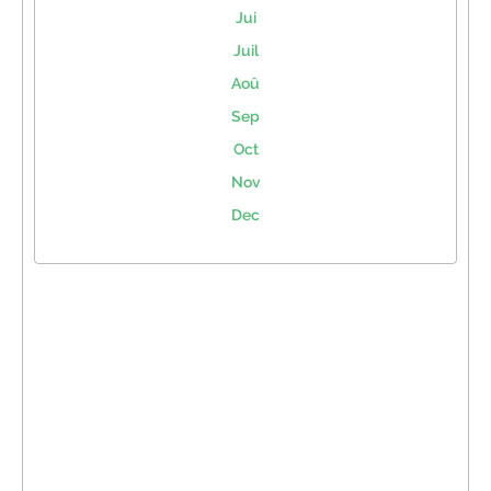
Jui
Juil
Aoû
Sep
Oct
Nov
Dec