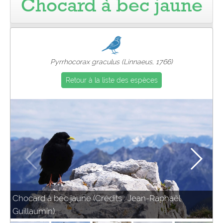
Chocard à bec jaune
Pro
Pyrrhocorax graculus (Linnaeus, 1766)
Retour à la liste des espèces
Chocard à bec jaune (Crédits : Jean-Raphaël
Guillaumin)