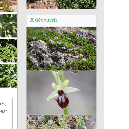
Balade de Simiane Collongue (13) -
Sentier du Canyon provençal
A découvrir
Globulaire
es,
 est
Ophrys araignée