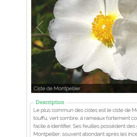
Ciste de Montpellier
Description
Le plus commun des cistes est le ciste de Mo
touffu, vert sombre, à rameaux fortement coll
facile à identifier. Ses feuilles possèdent de
Montpellier, souvent abondant après les inc