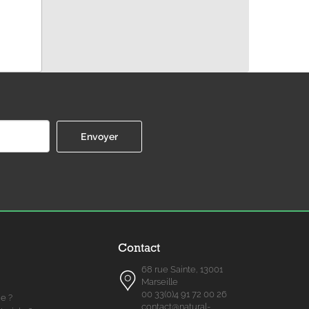
Contact
68 rue Sainte, 13001
Marseille
00 33(0)4 91 72 00 26
me ?
contact@natural-