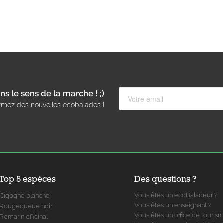
ns le sens de la marche ! ;)
rmez des nouvelles ecobalades !
Top 5 espèces
Des questions ?
Vous êtes un ecoBaladeur ?
Cigogne blanche
Vous êtes un enseignant ?
Rougequeue noir
Vous êtes un office de touris
Romarin officinal