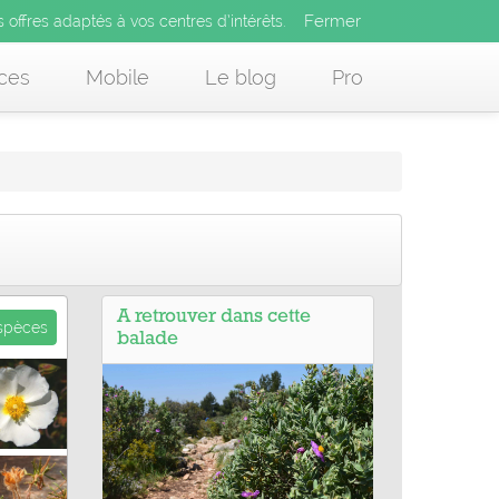
Fermer
es offres adaptés à vos centres d’intérêts.
Fermer
x
s offres adaptés à vos centres d’intérêts.
 des offres adaptés à vos centres d’intérêts.
ces
Mobile
Le blog
Pro
A retrouver dans cette
espèces
balade