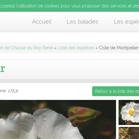
’utilisation de cookies pour vous proposer des services et d
cceptez l’utilisation de cookies pour vous proposer des services et de
us acceptez l’utilisation de cookies pour vous proposer des services et
Accueil
Les balades
Les espè
llon de Chasse du Roy René
»
Liste des espèces
» Ciste de Montpellier
r
nné, 1753)
Retour à la liste des 