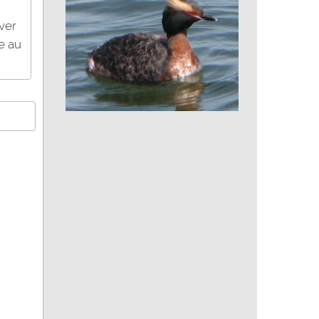
iver
e au
Grèbe esclavon