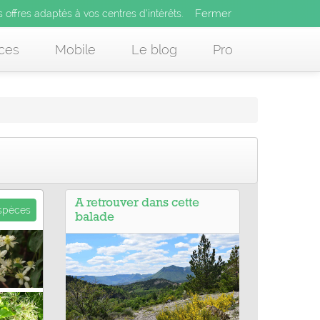
Fermer
es offres adaptés à vos centres d’intérêts.
Fermer
x
s offres adaptés à vos centres d’intérêts.
 des offres adaptés à vos centres d’intérêts.
ces
Mobile
Le blog
Pro
A retrouver dans cette
espèces
balade