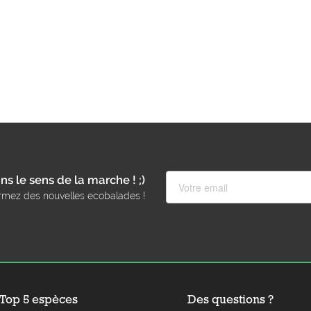
ns le sens de la marche ! ;)
rmez des nouvelles ecobalades !
Top 5 espèces
Des questions ?