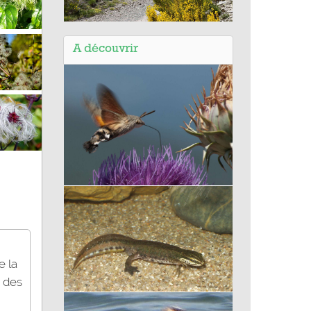
Balade de St Genis (05) - Les
Gorges du Riou
A découvrir
Moro-sphinx
e la
s des
Triton palmé