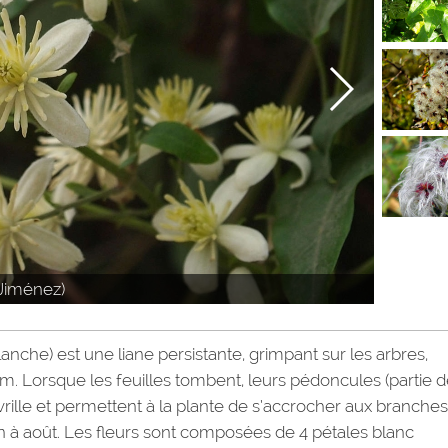
 Jiménez)
anche) est une liane persistante, grimpant sur les arbres,
. Lorsque les feuilles tombent, leurs pédoncules (partie d
 vrille et permettent à la plante de s’accrocher aux branche
in à août. Les fleurs sont composées de 4 pétales blanc