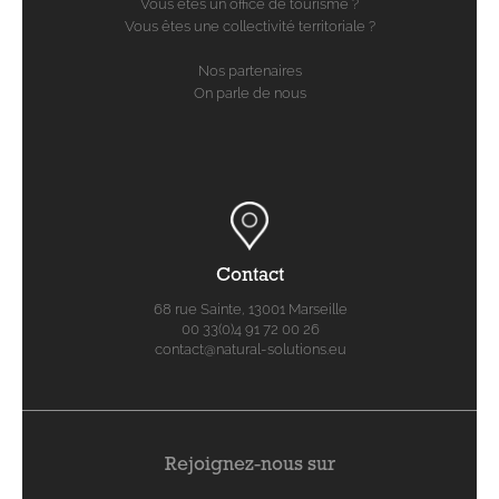
Vous êtes un office de tourisme ?
Vous êtes une collectivité territoriale ?
Nos partenaires
On parle de nous
Contact
68 rue Sainte, 13001 Marseille
00 33(0)4 91 72 00 26
contact@natural-solutions.eu
Rejoignez-nous sur