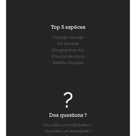
Top 5 espèces
Asperge sauvage
Pie bavarde
Rougequeue noir
Choucas des tours
Belette d'Europe
Des questions ?
Vous êtes un ecoBaladeur ?
Vous êtes un enseignant ?