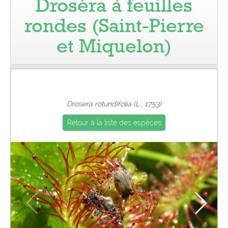
Droséra à feuilles
Pro
rondes (Saint-Pierre
et Miquelon)
Drosera rotundifolia (L., 1753)
Retour à la liste des espèces