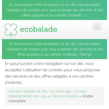
En poursuivant votre navigation sur ce site, vous acceptez
l’utilisation de cookies pour vous proposer des services et des
x
offres adaptés à vos centres d’intérêts.
En poursuivant votre navigation sur ce site, vous acceptez
Accueil
l’utilisation de cookies pour vous proposer des services et des
Fermer
offres adaptés à vos centres d’intérêts.
Les balades
En poursuivant votre navigation sur ce site, vous
acceptez l’utilisation de cookies pour vous proposer
Les espèces
des services et des offres adaptés à vos centres
Fermer
d’intérêts.
Mobile
Accueil
»
Balade de Vitry-sur-Seine (94) - Le parc
départemental des Lilas
»
Liste des espèces
» Érable
champêtre
Le blog