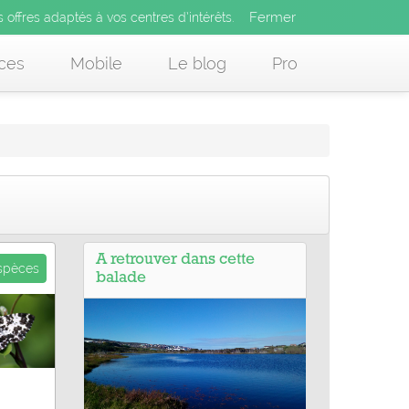
Fermer
es offres adaptés à vos centres d’intérêts.
Fermer
x
s offres adaptés à vos centres d’intérêts.
 des offres adaptés à vos centres d’intérêts.
ces
Mobile
Le blog
Pro
A retrouver dans cette
espèces
balade