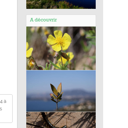
Balade de Saint-Pierre et Miquelon
(97) - La Vallée du Milieu
A découvrir
Hélianthème commun
4 à
s
Myrte commun