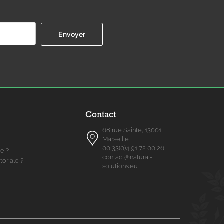
Contact
68 rue Sainte, 13001
Marseille
00 33(0)4 91 72 00 26
me ?
contact@natural-
toriale ?
solutions.eu