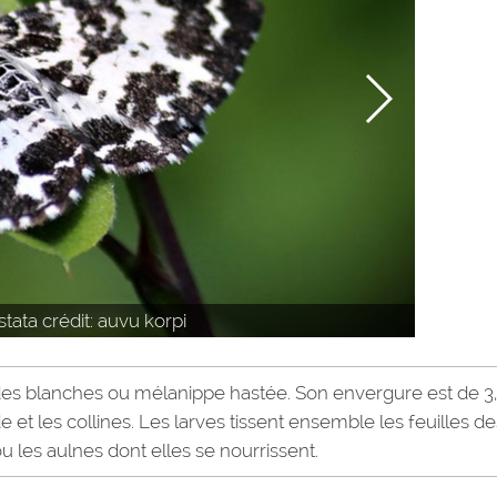
ta crédit: auvu korpi
des blanches ou mélanippe hastée. Son envergure est de 3,
et les collines. Les larves tissent ensemble les feuilles de
 les aulnes dont elles se nourrissent.