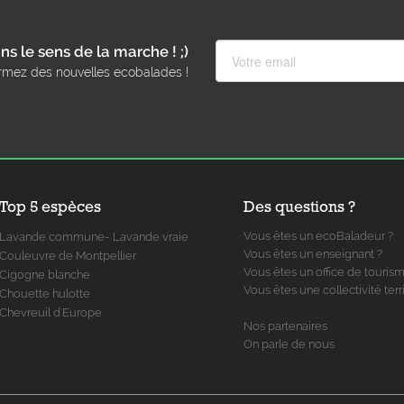
ns le sens de la marche ! ;)
rmez des nouvelles ecobalades !
Top 5 espèces
Des questions ?
Vous êtes un ecoBaladeur ?
Lavande commune- Lavande vraie
Vous êtes un enseignant ?
Couleuvre de Montpellier
Vous êtes un office de touris
Cigogne blanche
Vous êtes une collectivité terri
Chouette hulotte
Chevreuil d'Europe
Nos partenaires
On parle de nous