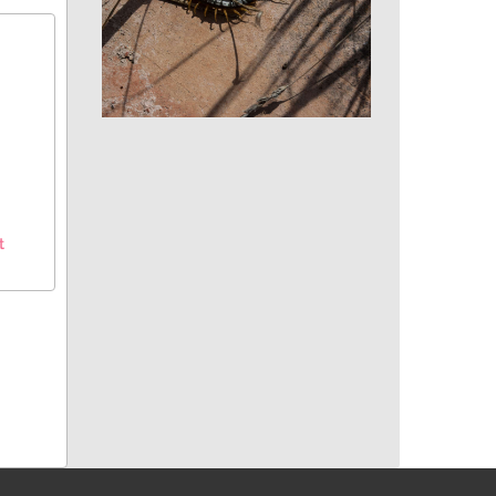
Scolopendre ceinturée
t