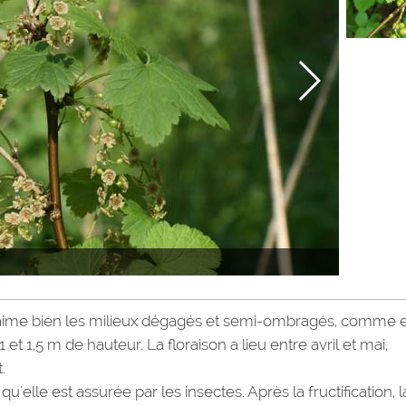
lier aime bien les milieux dégagés et semi-ombragés, comme 
 et 1,5 m de hauteur. La floraison a lieu entre avril et mai,
.
u'elle est assurée par les insectes. Après la fructification, l