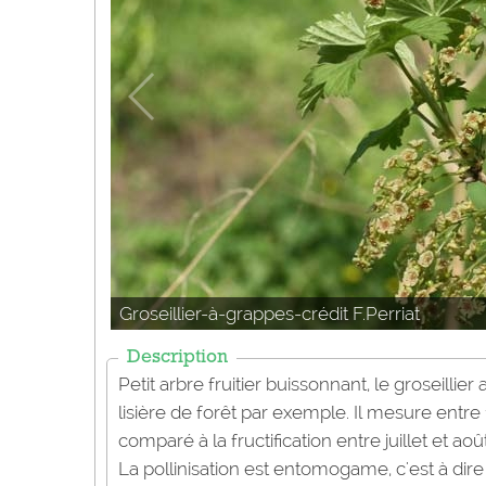
Groseillier-à-grappes-crédit F.Perriat
Description
Petit arbre fruitier buissonnant, le groseil
lisière de forêt par exemple. Il mesure entre 1
comparé à la fructification entre juillet et août
La pollinisation est entomogame, c'est à dire q