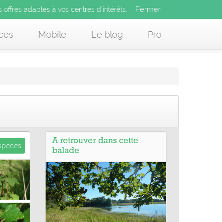
Fermer
es offres adaptés à vos centres d’intérêts.
Fermer
x
s offres adaptés à vos centres d’intérêts.
 des offres adaptés à vos centres d’intérêts.
ces
Mobile
Le blog
Pro
A retrouver dans cette
espèces
balade