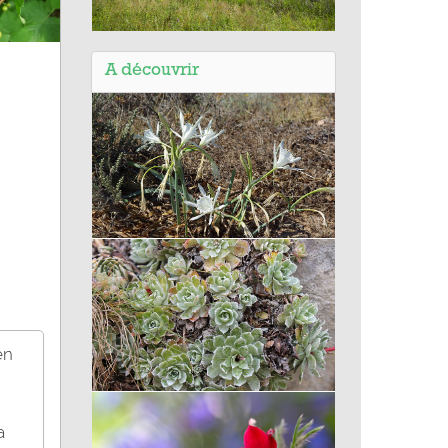
Balade de Gouaix (77) - Sentier du
Bois Prieux - Réserve naturelle de
A découvrir
la Bassée
Lis maritime
en
Saxifrage paniculée
a