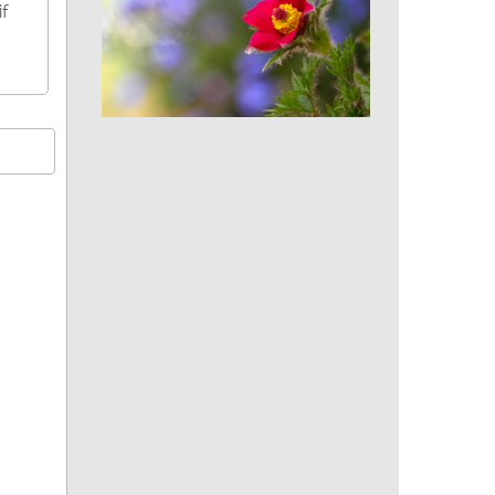
if
Pulsatille rouge