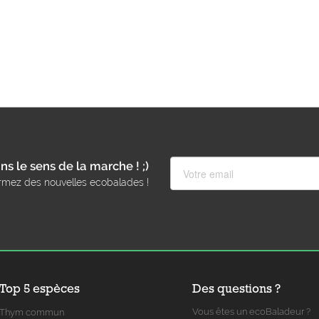
ns le sens de la marche ! ;)
rmez des nouvelles ecobalades !
Top 5 espèces
Des questions ?
Vous êtes un ecoBaladeur ?
Thym commun