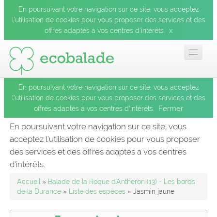
En poursuivant votre navigation sur ce site, vous acceptez
l’utilisation de cookies pour vous proposer des services et des
x
offres adaptés à vos centres d’intérêts.
En poursuivant votre navigation sur ce site, vous acceptez
Accueil
l’utilisation de cookies pour vous proposer des services et des
Fermer
offres adaptés à vos centres d’intérêts.
Les balades
En poursuivant votre navigation sur ce site, vous
acceptez l’utilisation de cookies pour vous proposer
Les espèces
des services et des offres adaptés à vos centres
Fermer
d’intérêts.
Mobile
Accueil
»
Balade de la Roque d'Anthéron (13) - Les bords
de la Durance
»
Liste des espèces
» Jasmin jaune
Le blog