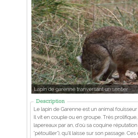
Lapin de garenne tranversant un sentier
Description
Le lapin de Garenne est un animal fouisseur 
Il vit en couple ou en groupe. Très prolifiqu
lapereaux par an, d’où sa coquine réputation
"pétouiller"), qu’il laisse sur son passage. 