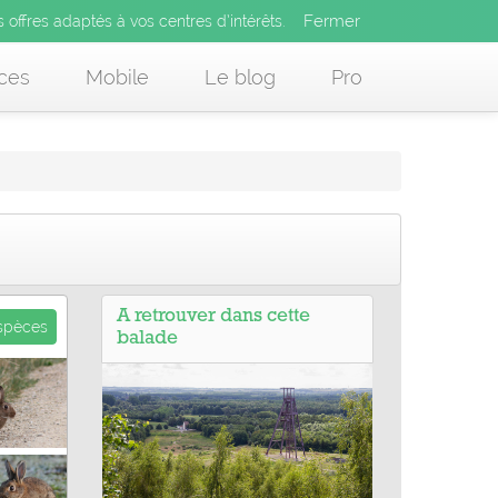
Fermer
es offres adaptés à vos centres d’intérêts.
Fermer
x
s offres adaptés à vos centres d’intérêts.
 des offres adaptés à vos centres d’intérêts.
ces
Mobile
Le blog
Pro
A retrouver dans cette
espèces
balade