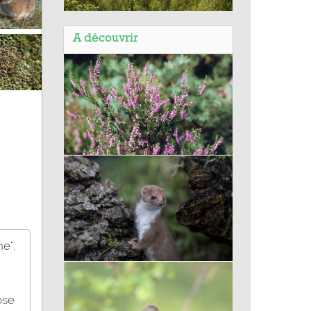
Balade de Condé-sur-l'Escaut (59)
- site de Chabaud Latour sur le
A découvrir
circuit de la Canarderie
Callune
e".
Belette d'Europe
ose