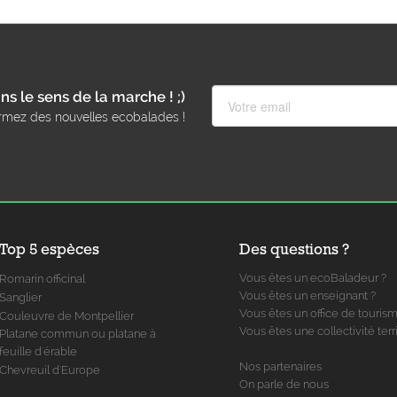
ns le sens de la marche ! ;)
rmez des nouvelles ecobalades !
Top 5 espèces
Des questions ?
Vous êtes un ecoBaladeur ?
Romarin officinal
Vous êtes un enseignant ?
Sanglier
Vous êtes un office de touris
Couleuvre de Montpellier
Vous êtes une collectivité terri
Platane commun ou platane à
feuille d'érable
Nos partenaires
Chevreuil d'Europe
On parle de nous