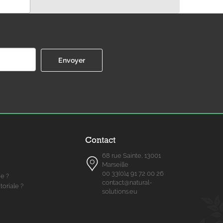
Contact
68 rue Sainte, 13001
Marseille
00 33(0)4 91 72 00 26
me ?
contact@natural-
toriale ?
solutions.eu