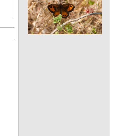
Ocellé rubané