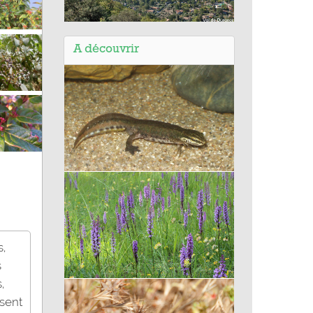
Balade de Volonne - Château
Arnoux - L'Escale (04) - Le Tour du
A découvrir
Lac
Triton palmé
s,
s
,
Orchis moucheron
ésent