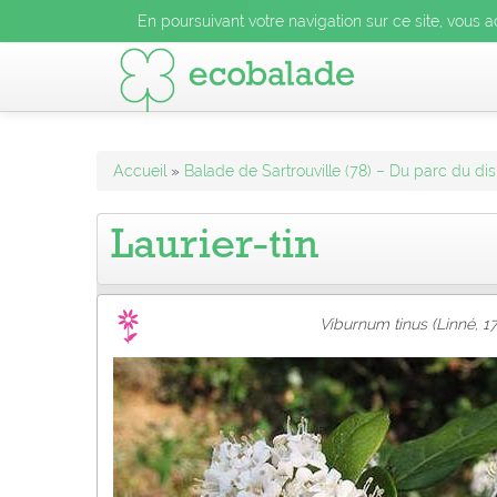
En poursuivant votre navigation sur ce site, vous acceptez l
En poursuivant votre navigation sur ce site, vous a
En poursuivant votre navigation sur ce site, vo
Accueil
»
Balade de Sartrouville (78) – Du parc du di
Laurier-tin
Viburnum tinus (Linné, 1