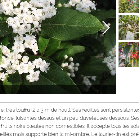
, très touffu (2 à 3 m de haut). Ses feuilles sont persistante
t foncé, luisantes dessus et un peu duveteuses dessous. Se
uits noirs bleutés non comestibles. Il accepte tous les sols
eillés mais supporte bien la mi-ombre. Le laurier-tin est pr