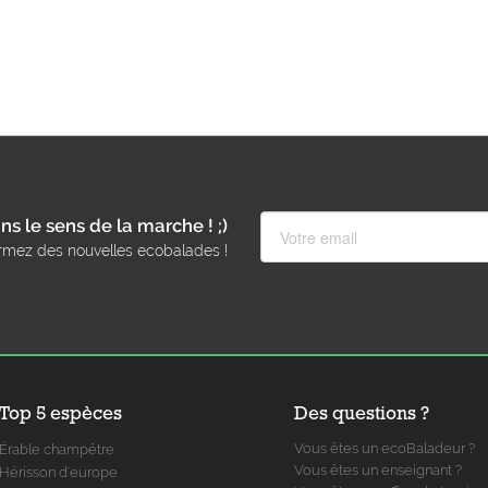
ns le sens de la marche ! ;)
rmez des nouvelles ecobalades !
Top 5 espèces
Des questions ?
Vous êtes un ecoBaladeur ?
Érable champêtre
Vous êtes un enseignant ?
Hérisson d'europe