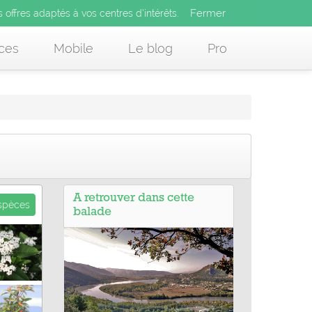
Fermer
es offres adaptés à vos centres d’intérêts.
Fermer
x
s offres adaptés à vos centres d’intérêts.
 des offres adaptés à vos centres d’intérêts.
ces
Mobile
Le blog
Pro
A retrouver dans cette
espèces
balade