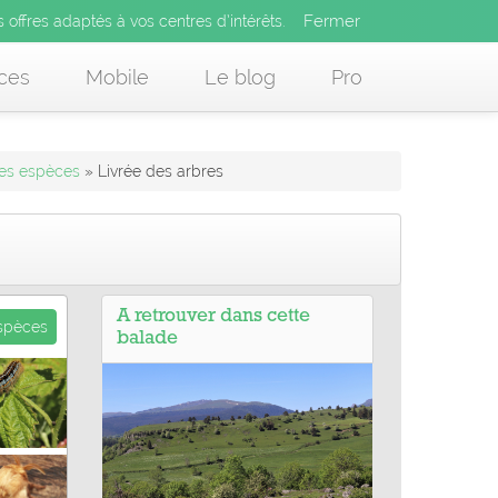
Fermer
es offres adaptés à vos centres d’intérêts.
Fermer
x
s offres adaptés à vos centres d’intérêts.
 des offres adaptés à vos centres d’intérêts.
ces
Mobile
Le blog
Pro
des espèces
» Livrée des arbres
A retrouver dans cette
espèces
balade