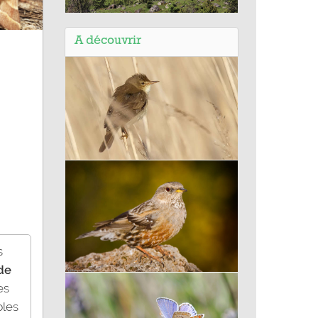
Balade en Hautes Terres du Cantal
(15) - Estives du plateau de
A découvrir
Chastel-sur-Murat - Espace
Naturel Sensible
Rousserolle verderolle
s
de
Accenteur alpin
es
bles