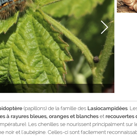
pidoptère
(papillons) de la famille des
Lasiocampidées
. Le
es à rayures bleues, oranges et blanches
et
recouvertes 
empérature). Les chenilles se nourissent principalment sur l
ne noir et l'aubépine. Celles-ci sont facilement reconnaissa