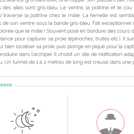
des ailes sont gris-bleu. Le ventre, la poitrine et le cou
traverse la poitrine chez le mâle. La femelle est sembl
 de son ventre sous la bande gris-bleu. Fait exceptionnel
us colorée que le mâle ! Souvent posé en bordure des cours 
élance pour capturer sa proie (épinoches, truites etc.). Il su
ur bien localiser sa proie, puis plonge en piqué pour la capt
produire dans l’archipel. Il choisit un site de nidification ada
au. Un tunnel de 1 à 2 mètres de long est creusé dans une 
sence