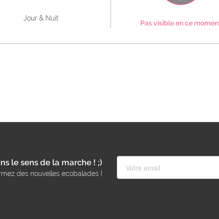
Jour & Nuit
Pas visible en ce momen
ns le sens de la marche ! ;)
rmez des nouvelles ecobalades !