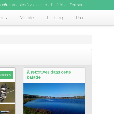
Fermer
es offres adaptés à vos centres d’intérêts.
Fermer
x
s offres adaptés à vos centres d’intérêts.
 des offres adaptés à vos centres d’intérêts.
ces
Mobile
Le blog
Pro
A retrouver dans cette
espèces
balade