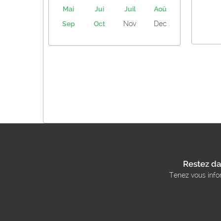
Mai
Jui
Juil
Aoû
Sep
Oct
Nov
Dec
Restez da
Tenez vous info