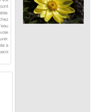
 sont
able,
 chez
d’eau
Adonis de printemps
rvole
urer.
pté à
paroi