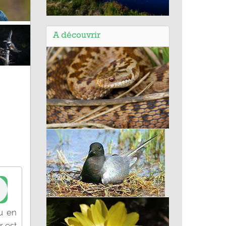
Balade de Saint-Pierre et Miquelon
(97) - La Vallée du Milieu
A découvrir
Vipère péliade
Guifette noire
vu en
r est