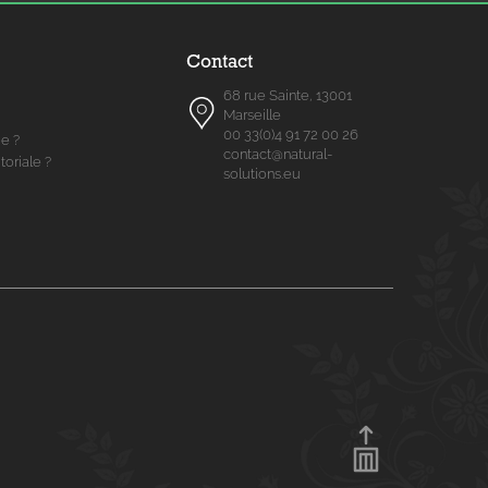
Contact
68 rue Sainte, 13001
Marseille
00 33(0)4 91 72 00 26
me ?
contact@natural-
toriale ?
solutions.eu