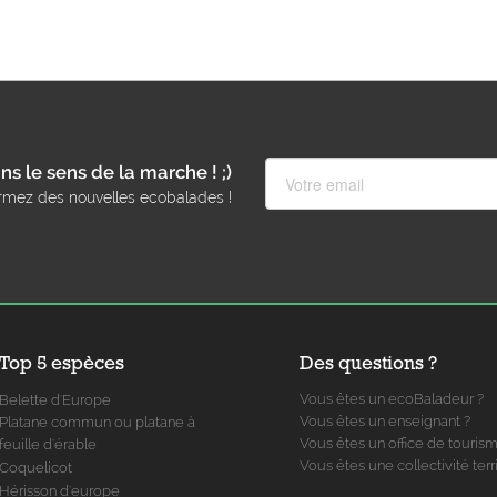
ns le sens de la marche ! ;)
rmez des nouvelles ecobalades !
Top 5 espèces
Des questions ?
Vous êtes un ecoBaladeur ?
Belette d'Europe
Vous êtes un enseignant ?
Platane commun ou platane à
Vous êtes un office de touris
feuille d'érable
Vous êtes une collectivité terri
Coquelicot
Hérisson d'europe