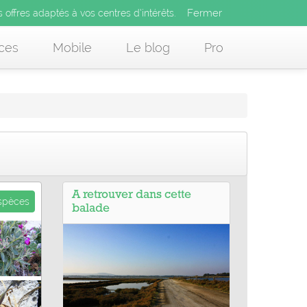
Fermer
es offres adaptés à vos centres d’intérêts.
Fermer
x
s offres adaptés à vos centres d’intérêts.
 des offres adaptés à vos centres d’intérêts.
ces
Mobile
Le blog
Pro
A retrouver dans cette
espèces
balade