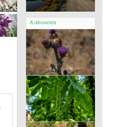
Balade de Villeneuve-lès-
Maguelone (34) - Les étangs et la
A découvrir
plage du Pilou
Cirse commun
e
Ptérocarya à feuilles de frêne,