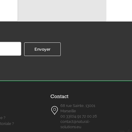
Contact
68 rue Sainte, 13001
Marseille
00 33(0)4 91 72 00 26
me ?
contact@natural-
toriale ?
solutions.eu