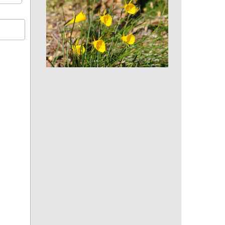
Noyer du Caucase, Pterocaryer à
feuilles de frêne, Ptérocaryer du
Caucase
Narcisse, trompette de Méduse