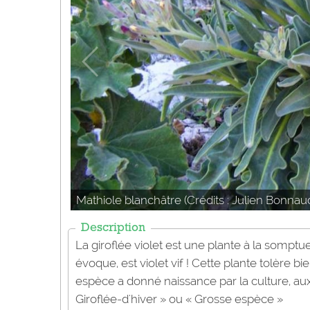
Mathiole blanchâtre (Crédits : Julien Bonnaud
Description
La giroflée violet est une plante à la sompt
évoque, est violet vif ! Cette plante tolère bi
espèce a donné naissance par la culture, aux
Giroflée-d'hiver » ou « Grosse espèce »