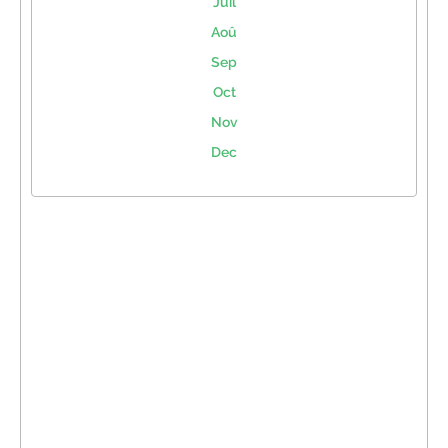
Juil
Aoû
Sep
Oct
Nov
Dec