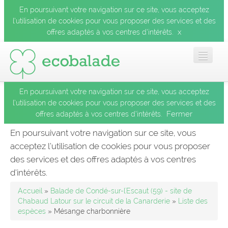
En poursuivant votre navigation sur ce site, vous acceptez
l’utilisation de cookies pour vous proposer des services et des
x
offres adaptés à vos centres d’intérêts.
En poursuivant votre navigation sur ce site, vous acceptez
Accueil
l’utilisation de cookies pour vous proposer des services et des
Fermer
offres adaptés à vos centres d’intérêts.
Les balades
En poursuivant votre navigation sur ce site, vous
acceptez l’utilisation de cookies pour vous proposer
Les espèces
des services et des offres adaptés à vos centres
Fermer
d’intérêts.
Mobile
Accueil
»
Balade de Condé-sur-l'Escaut (59) - site de
Chabaud Latour sur le circuit de la Canarderie
»
Liste des
espèces
» Mésange charbonnière
Le blog