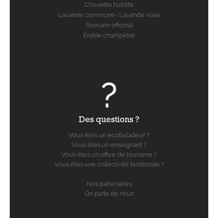
Chouette hulotte
Lavande commune- Lavande vraie
Romarin officinal
Érable champêtre
Des questions ?
Vous êtes un ecoBaladeur ?
Vous êtes un enseignant ?
Vous êtes un office de tourisme ?
Vous êtes une collectivité territoriale ?
Nos partenaires
On parle de nous