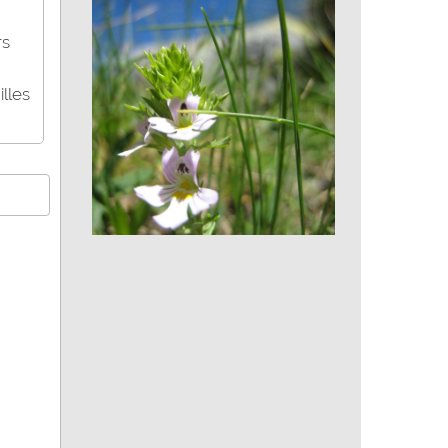
Pommier sauvage
rs
illes
Euphraise officinale