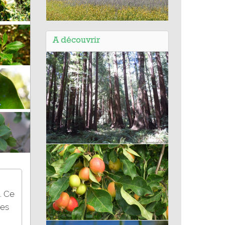
Balade de la Vallée du Toulourenc
(84) - Itinérance 3 villages au Mont
A découvrir
Ventoux
Séquoia à feuilles d'if
. Ce
res