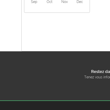
Sep
Oct
Nov
Dec
Restez da
Tenez vous info