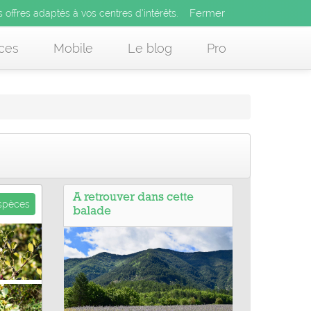
Fermer
es offres adaptés à vos centres d’intérêts.
Fermer
x
s offres adaptés à vos centres d’intérêts.
 des offres adaptés à vos centres d’intérêts.
ces
Mobile
Le blog
Pro
A retrouver dans cette
espèces
balade