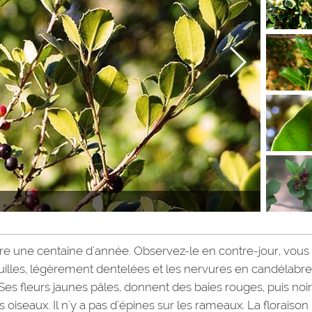
ivre une centaine d'année. Observez-le en contre-jour, vous
uilles, légèrement dentelées et les nervures en candélabre
. Ses fleurs jaunes pâles, donnent des baies rouges, puis noi
s oiseaux. Il n'y a pas d'épines sur les rameaux. La floraison