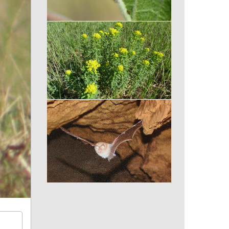
Coccinelle asiatique
Euphorbe des marais
Rhinolophus euryale