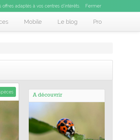
Fermer
es offres adaptés à vos centres d’intérêts.
Fermer
x
s offres adaptés à vos centres d’intérêts.
 des offres adaptés à vos centres d’intérêts.
ces
Mobile
Le blog
Pro
espèces
A découvrir