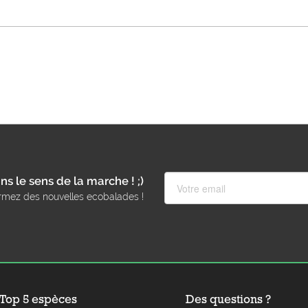
ns le sens de la marche ! ;)
rmez des nouvelles ecobalades !
Top 5 espèces
Des questions ?