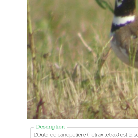
Description
L’Outarde canepetière (Tetrax tetrax) est la 