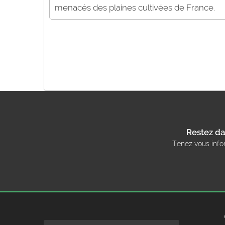
menacés des plaines cultivées de France.
Restez da
Tenez vous info