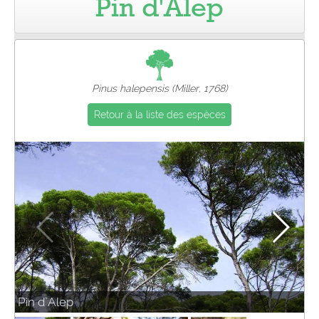
Pin d'Alep
Pro
Pinus halepensis (Miller, 1768)
Retour à la liste des espèces
Pin d`Alep