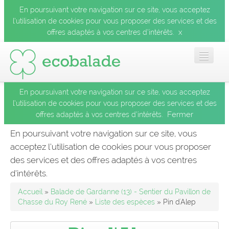
En poursuivant votre navigation sur ce site, vous acceptez
l’utilisation de cookies pour vous proposer des services et des
x
offres adaptés à vos centres d’intérêts.
En poursuivant votre navigation sur ce site, vous acceptez
Accueil
l’utilisation de cookies pour vous proposer des services et des
Fermer
offres adaptés à vos centres d’intérêts.
Les balades
En poursuivant votre navigation sur ce site, vous
acceptez l’utilisation de cookies pour vous proposer
Les espèces
des services et des offres adaptés à vos centres
Fermer
d’intérêts.
Mobile
Accueil
»
Balade de Gardanne (13) - Sentier du Pavillon de
Chasse du Roy René
»
Liste des espèces
» Pin d'Alep
Le blog