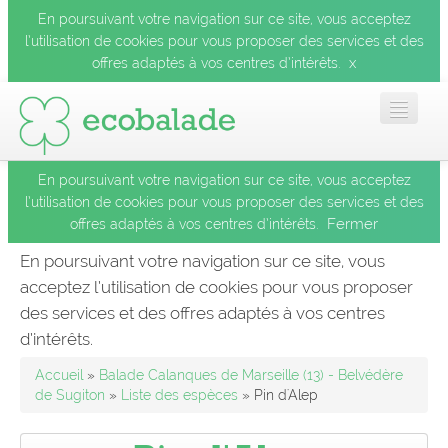
En poursuivant votre navigation sur ce site, vous acceptez
l’utilisation de cookies pour vous proposer des services et des
x
offres adaptés à vos centres d’intérêts.
En poursuivant votre navigation sur ce site, vous acceptez
Accueil
l’utilisation de cookies pour vous proposer des services et des
Fermer
offres adaptés à vos centres d’intérêts.
Les balades
En poursuivant votre navigation sur ce site, vous
acceptez l’utilisation de cookies pour vous proposer
Les espèces
des services et des offres adaptés à vos centres
Fermer
d’intérêts.
Mobile
Accueil
»
Balade Calanques de Marseille (13) - Belvédère
de Sugiton
»
Liste des espèces
» Pin d'Alep
Le blog