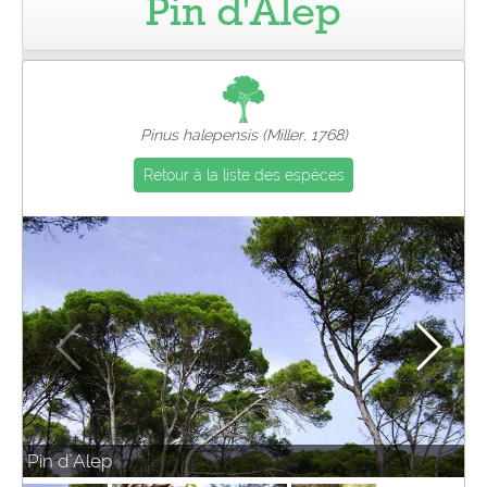
Pin d'Alep
Pro
Pinus halepensis (Miller, 1768)
Retour à la liste des espèces
Pin d`Alep