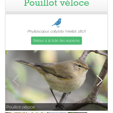
Pouillot véloce
Pro
Phylloscopus collybita (Vieillot, 1817)
Retour à la liste des espèces
Pouillot véloce