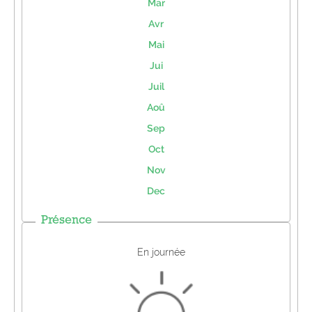
Mar
Avr
Mai
Jui
Juil
Aoû
Sep
Oct
Nov
Dec
Présence
En journée