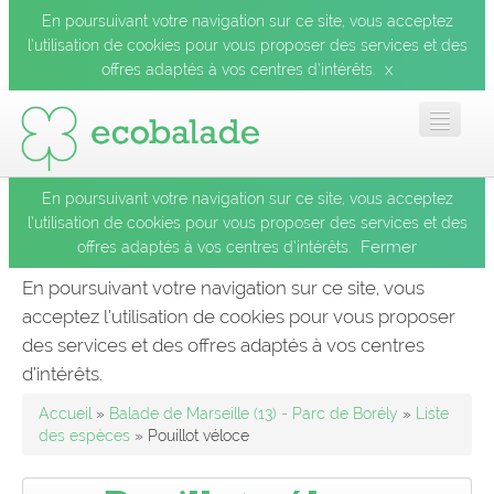
En poursuivant votre navigation sur ce site, vous acceptez
l’utilisation de cookies pour vous proposer des services et des
x
offres adaptés à vos centres d’intérêts.
En poursuivant votre navigation sur ce site, vous acceptez
Accueil
l’utilisation de cookies pour vous proposer des services et des
Fermer
offres adaptés à vos centres d’intérêts.
Les balades
En poursuivant votre navigation sur ce site, vous
acceptez l’utilisation de cookies pour vous proposer
Les espèces
des services et des offres adaptés à vos centres
Fermer
d’intérêts.
Mobile
Accueil
»
Balade de Marseille (13) - Parc de Borély
»
Liste
des espèces
» Pouillot véloce
Le blog