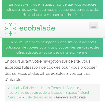
En poursuivant votre navigation sur ce site, vous acceptez
l’utilisation de cookies pour vous proposer des services et des
x
offres adaptés à vos centres d’intérêts.
En poursuivant votre navigation sur ce site, vous acceptez
Accueil
l’utilisation de cookies pour vous proposer des services et des
Fermer
offres adaptés à vos centres d’intérêts.
Les balades
En poursuivant votre navigation sur ce site, vous
acceptez l’utilisation de cookies pour vous proposer
Les espèces
des services et des offres adaptés à vos centres
Fermer
d’intérêts.
Mobile
Accueil
»
Balade en Hautes Terres du Cantal (15) -
Tourbières du Jolan et de la Gazelle - Espace Naturel
Sensible
»
Liste des espèces
» Primevère officinale
Le blog