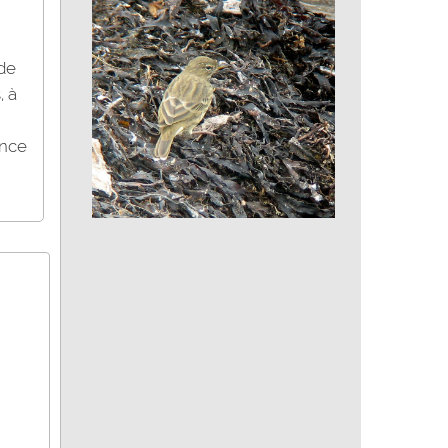
Sorex minutus
 de
, à
ance
Pipit maritime