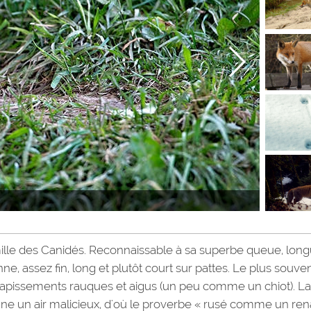
lle des Canidés. Reconnaissable à sa superbe queue, lon
ne, assez fin, long et plutôt court sur pattes. Le plus souve
s glapissements rauques et aigus (un peu comme un chiot). La
ne un air malicieux, d'où le proverbe « rusé comme un ren