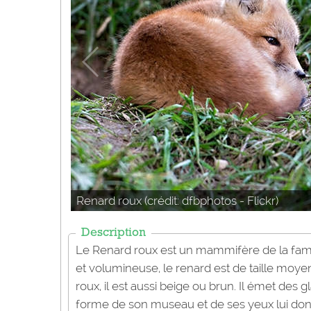
Renard roux (crédit: dfbphotos - Flickr)
Description
Le Renard roux est un mammifère de la fami
et volumineuse, le renard est de taille moyen
roux, il est aussi beige ou brun. Il émet de
forme de son museau et de ses yeux lui don