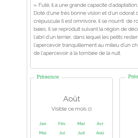
». Futé, il a une grande capacité d'adaptation,
Doté d'une très bonne vision et d'un odorat 
crépuscule Il est omnivore, il se nourrit de r
baies. Il se reproduit suivant la région de d
l'abri d'un terrier, dans lequel les petits r
l’apercevoir tranquillement au milieu d’un c
de l'apercevoir à la tombée de la nuit.
Pré
Présence
Août
Visible ce mois ci
Jan
Fév
Mar
Avr
Mai
Jui
Juil
Aoû