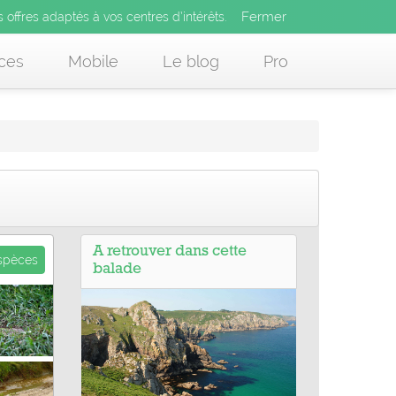
Fermer
es offres adaptés à vos centres d’intérêts.
Fermer
x
s offres adaptés à vos centres d’intérêts.
 des offres adaptés à vos centres d’intérêts.
ces
Mobile
Le blog
Pro
A retrouver dans cette
espèces
balade