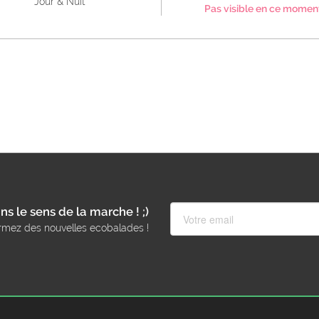
Jour & Nuit
Pas visible en ce momen
ns le sens de la marche ! ;)
rmez des nouvelles ecobalades !