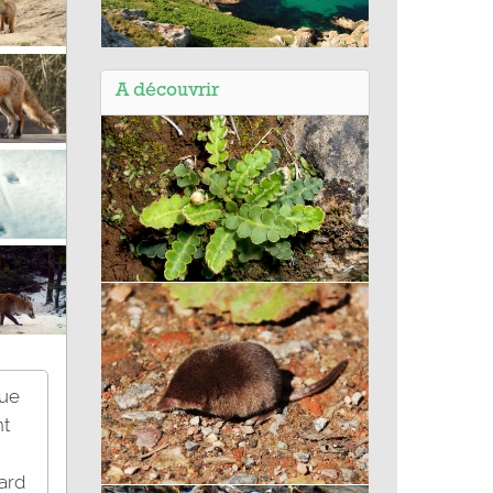
Balade en Bretagne (29) - La
réserve du Cap Sizun
A découvrir
Cétérach officinal
gue
nt
ard