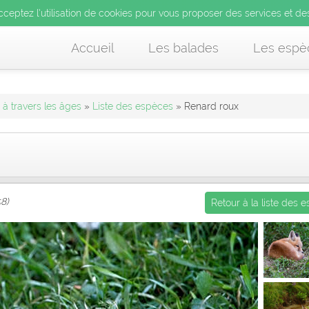
’utilisation de cookies pour vous proposer des services et d
cceptez l’utilisation de cookies pour vous proposer des services et de
us acceptez l’utilisation de cookies pour vous proposer des services et
Accueil
Les balades
Les espè
à travers les âges
»
Liste des espèces
» Renard roux
58)
Retour à la liste des 