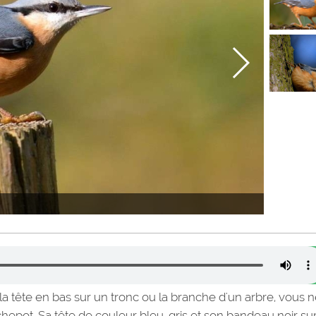
 la tête en bas sur un tronc ou la branche d'un arbre, vous 
chepot. Sa tête de couleur bleu-gris et son bandeau noir sur