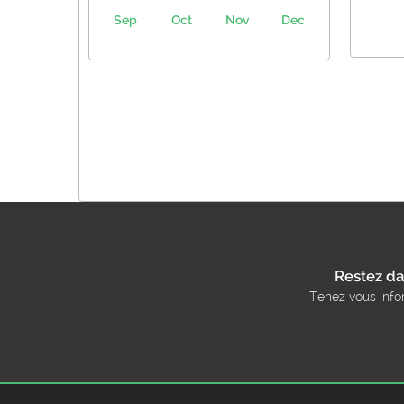
Sep
Oct
Nov
Dec
Restez da
Tenez vous info