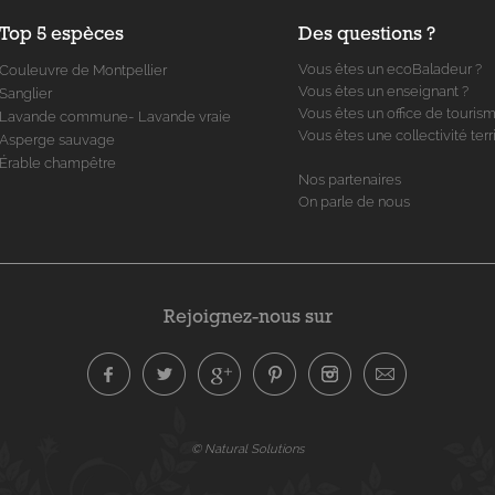
Top 5 espèces
Des questions ?
Vous êtes un ecoBaladeur ?
Couleuvre de Montpellier
Vous êtes un enseignant ?
Sanglier
Vous êtes un office de touris
Lavande commune- Lavande vraie
Vous êtes une collectivité terri
Asperge sauvage
Érable champêtre
Nos partenaires
On parle de nous
Rejoignez-nous sur
© Natural Solutions