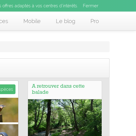
Fermer
es offres adaptés à vos centres d’intérêts.
Fermer
x
s offres adaptés à vos centres d’intérêts.
 des offres adaptés à vos centres d’intérêts.
ces
Mobile
Le blog
Pro
A retrouver dans cette
espèces
balade