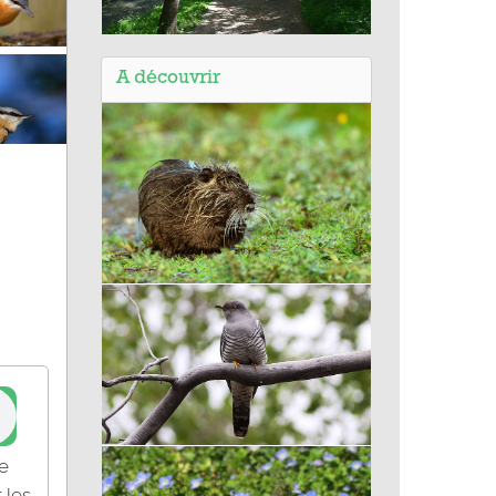
Balade d'Aix-en-Provence (13) -
Autour de l'Arc
A découvrir
Ragondin
Coucou gris
ne
 les