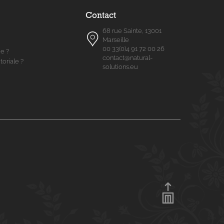
Contact
68 rue Sainte, 13001
Marseille
00 33(0)4 91 72 00 26
me ?
contact@natural-
toriale ?
solutions.eu