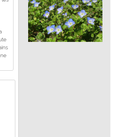
a
ute
Véronique des champs
ains
une