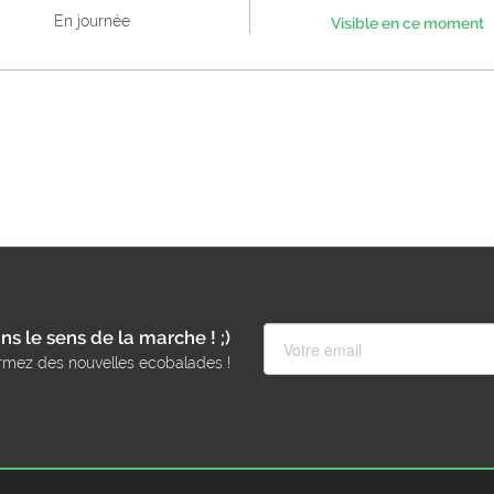
En journée
Visible en ce moment
ns le sens de la marche ! ;)
rmez des nouvelles ecobalades !