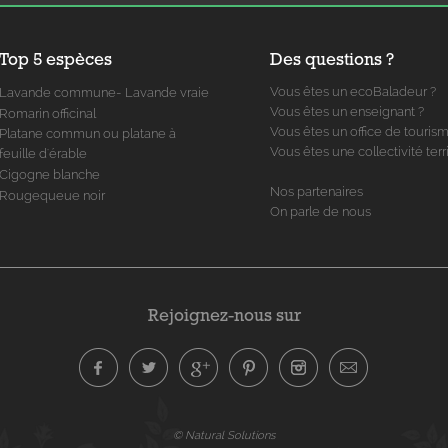
Top 5 espèces
Des questions ?
Vous êtes un ecoBaladeur ?
Lavande commune- Lavande vraie
Vous êtes un enseignant ?
Romarin officinal
Vous êtes un office de touris
Platane commun ou platane à
Vous êtes une collectivité terri
feuille d'érable
Cigogne blanche
Nos partenaires
Rougequeue noir
On parle de nous
Rejoignez-nous sur
© Natural Solutions