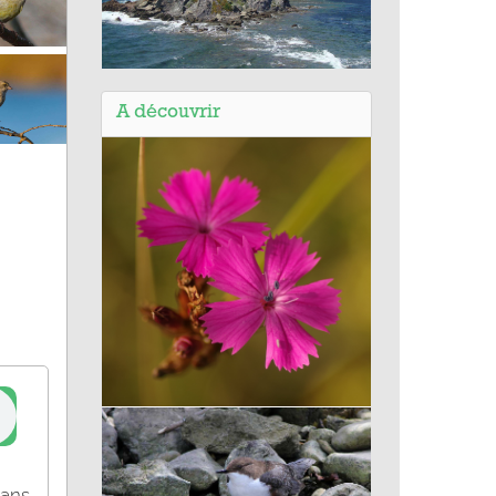
Balade de Hyères (83) - La
presqu'île de Giens
A découvrir
Œillet des chartreux
dans