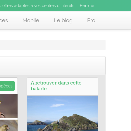
Fermer
es offres adaptés à vos centres d’intérêts.
Fermer
x
s offres adaptés à vos centres d’intérêts.
 des offres adaptés à vos centres d’intérêts.
ces
Mobile
Le blog
Pro
A retrouver dans cette
espèces
balade