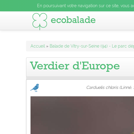
En poursuivant votre navigation sur ce site, vous acceptez l
En poursuivant votre navigation sur ce site, vous a
En poursuivant votre navigation sur ce site, vo
Accueil
»
Balade de Vitry-sur-Seine (94) - Le parc dé
Verdier d'Europe
Carduelis chloris (Linné,