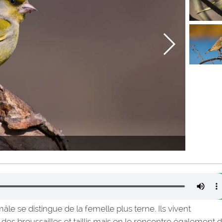
âle se distingue de la femelle plus terne. Ils vivent
 des broussailles et taillis mais on le rencontre également 