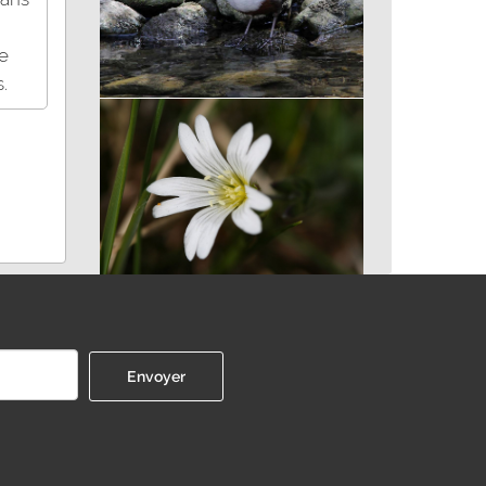
Le
.
Cincle plongeur
Céraiste des champs