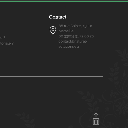
Contact
68 rue Sainte, 13001
Marseille
00 33(0)4 91 72 00 26
me ?
contact@natural-
toriale ?
solutions.eu