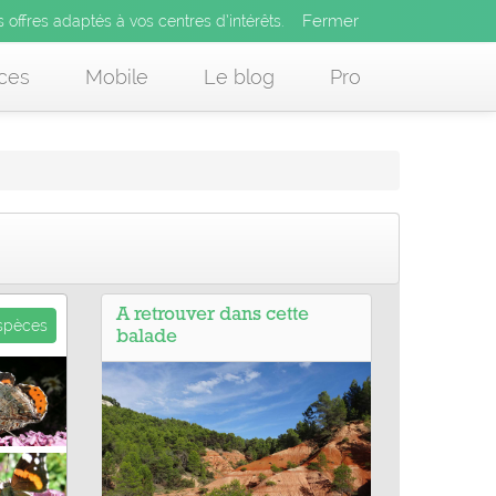
Fermer
es offres adaptés à vos centres d’intérêts.
Fermer
x
s offres adaptés à vos centres d’intérêts.
 des offres adaptés à vos centres d’intérêts.
ces
Mobile
Le blog
Pro
A retrouver dans cette
espèces
balade