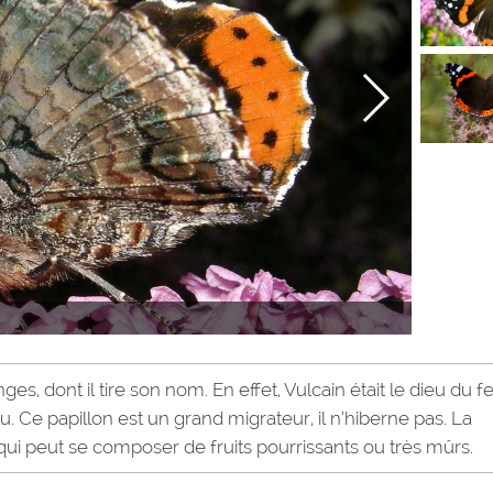
es, dont il tire son nom. En effet, Vulcain était le dieu du fe
eu. Ce papillon est un grand migrateur, il n’hiberne pas. La
, qui peut se composer de fruits pourrissants ou très mûrs.