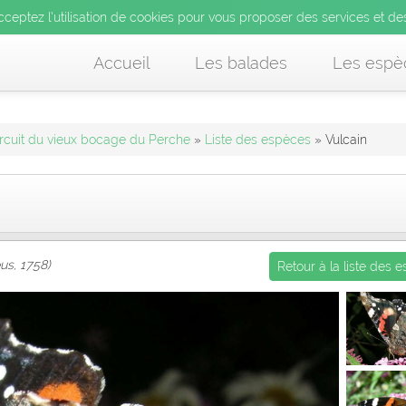
’utilisation de cookies pour vous proposer des services et d
cceptez l’utilisation de cookies pour vous proposer des services et de
us acceptez l’utilisation de cookies pour vous proposer des services et
Accueil
Les balades
Les espè
rcuit du vieux bocage du Perche
»
Liste des espèces
» Vulcain
us, 1758)
Retour à la liste des 