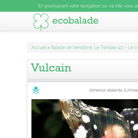
En poursuivant votre navigation sur ce site, vous acceptez l
En poursuivant votre navigation sur ce site, vous a
En poursuivant votre navigation sur ce site, vo
Accueil
»
Balade de Vendôme, Le Temple (41) - Le ci
Vulcain
Vanessa atalanta (Linnae