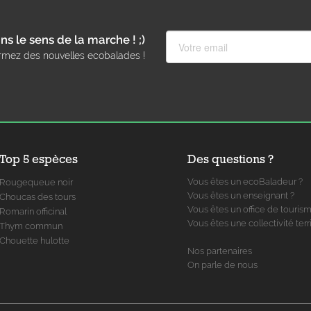
ns le sens de la marche ! ;)
rmez des nouvelles ecobalades !
Top 5 espèces
Des questions ?
Vous êtes un ecoBaladeur ?
Rougequeue noir
Vous êtes un enseignant ?
Choucas des tours
Vous êtes un office de touris
Romarin officinal
Vous êtes une collectivité terri
Thym commun
Chouette hulotte
Nos partenaires
On parle de nous