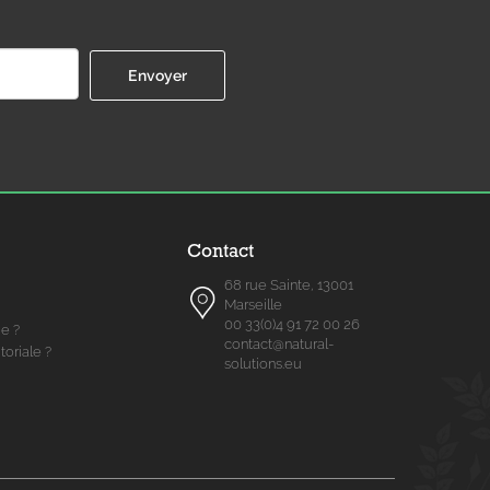
Contact
68 rue Sainte, 13001
Marseille
00 33(0)4 91 72 00 26
me ?
contact@natural-
toriale ?
solutions.eu