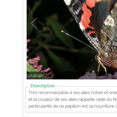
Vulcain
Description
Très reconnaissable à ses ailes noires et orang
et la couleur de ses ailes rappelle celle du f
particularité de ce papillon est sa nourriture