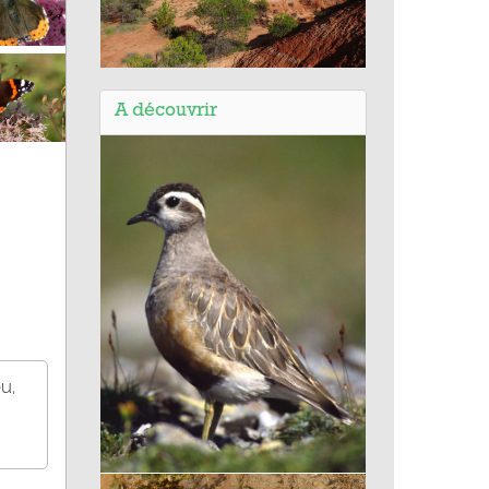
Balade des ocres de Gargas (84) -
Les marnes de Perréal
A découvrir
u,
Pluvier guignard