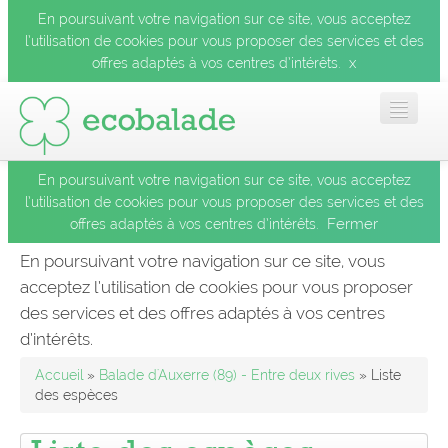
En poursuivant votre navigation sur ce site, vous acceptez
l’utilisation de cookies pour vous proposer des services et des
x
offres adaptés à vos centres d’intérêts.
En poursuivant votre navigation sur ce site, vous acceptez
Accueil
l’utilisation de cookies pour vous proposer des services et des
Fermer
offres adaptés à vos centres d’intérêts.
Les balades
En poursuivant votre navigation sur ce site, vous
acceptez l’utilisation de cookies pour vous proposer
Les espèces
des services et des offres adaptés à vos centres
Fermer
d’intérêts.
Mobile
Accueil
»
Balade d'Auxerre (89) - Entre deux rives
» Liste
des espèces
Le blog