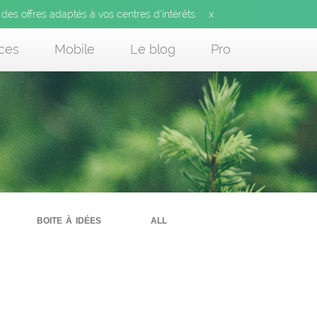
x
 des offres adaptés à vos centres d’intérêts.
ces
Mobile
Le blog
Pro
boite à idées
all