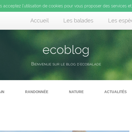
us acceptez l’utilisation de cookies pour vous proposer des services et
Accueil
Les balades
Les espè
ecoblog
Bienvenue sur le blog d'ecobalade
in
randonnée
nature
actualités