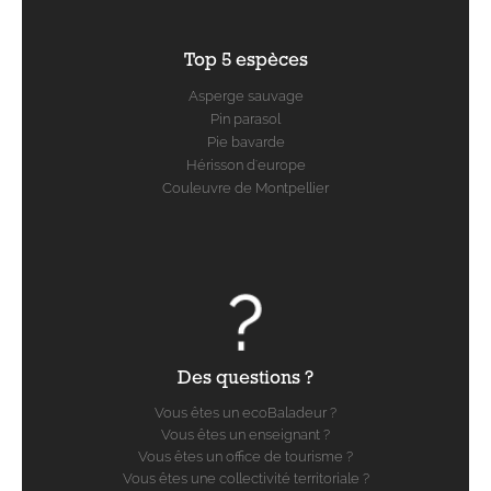
Top 5 espèces
Asperge sauvage
Pin parasol
Pie bavarde
Hérisson d'europe
Couleuvre de Montpellier
Des questions ?
Vous êtes un ecoBaladeur ?
Vous êtes un enseignant ?
Vous êtes un office de tourisme ?
Vous êtes une collectivité territoriale ?