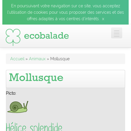
En poursuivant votre navigation sur ce site, vous acceptez
l’utilisation de cookies pour vous proposer des services et des
x
offres adaptés à vos centres d’intérêts.
Accueil
Accueil
»
Animaux
» Mollusque
Les balades
Mollusque
Les espèces
Picto:
Mobile
Hélice splendide
Le blog