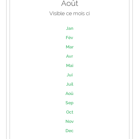
Août
Visible ce mois ci
Jan
Fév
Mar
Avr
Mai
Jui
Juil
Aoû
Sep
Oct
Nov
Dec