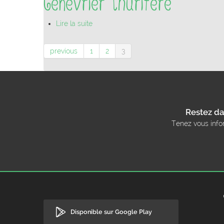
Genévrier thurifère
Lire la suite
previous
1
2
3
Restez da
Tenez vous info
Disponible sur Google Play