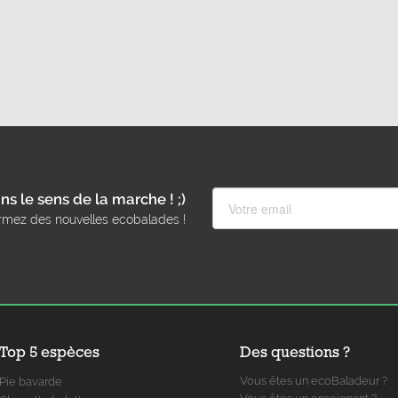
ns le sens de la marche ! ;)
rmez des nouvelles ecobalades !
Top 5 espèces
Des questions ?
Vous êtes un ecoBaladeur ?
Pie bavarde