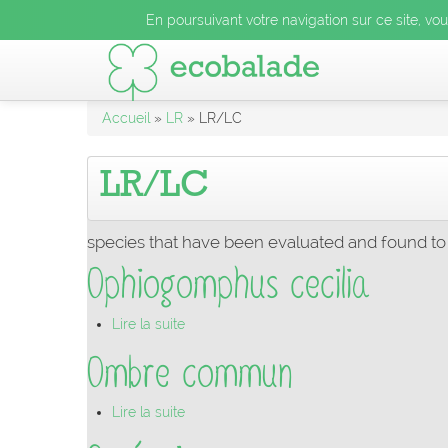
En poursuivant votre navigation sur ce site, vo
Accueil
»
LR
» LR/LC
LR/LC
species that have been evaluated and found to
Ophiogomphus cecilia
Lire la suite
Ombre commun
Lire la suite