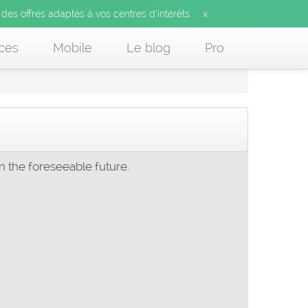
x
 des offres adaptés à vos centres d’intérêts.
ces
Mobile
Le blog
Pro
 the foreseeable future.