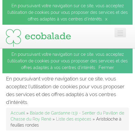
En poursuivant votre navigation sur ce site, vous acceptez
l’utilisation de cookies pour vous proposer des services et des
x
offres adaptés à vos centres d’intérêts.
En poursuivant votre navigation sur ce site, vous acceptez
Accueil
l’utilisation de cookies pour vous proposer des services et des
Fermer
offres adaptés à vos centres d’intérêts.
Les balades
En poursuivant votre navigation sur ce site, vous
acceptez l’utilisation de cookies pour vous proposer
Les espèces
des services et des offres adaptés à vos centres
Fermer
d’intérêts.
Mobile
Accueil
»
Balade de Gardanne (13) - Sentier du Pavillon de
Chasse du Roy René
»
Liste des espèces
» Aristoloche à
feuilles rondes
Le blog