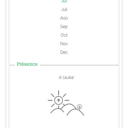
Jui
Juil
Aoû
Sep
Oct
Nov
Dec
Présence
A l'aube