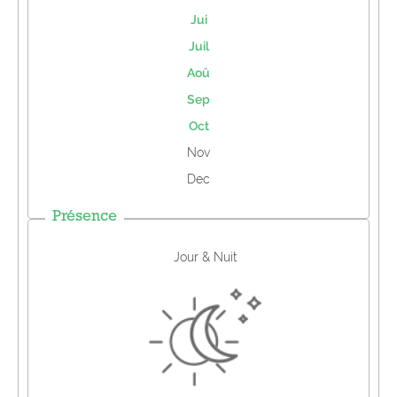
Jui
Juil
Aoû
Sep
Oct
Nov
Dec
Présence
Jour & Nuit