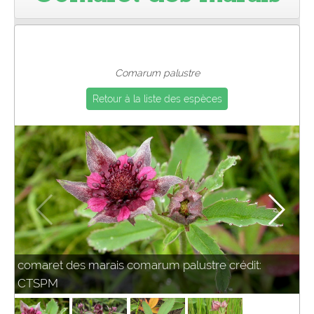
Pro
Comarum palustre
Retour à la liste des espèces
comaret des marais comarum palustre crédit:
CTSPM