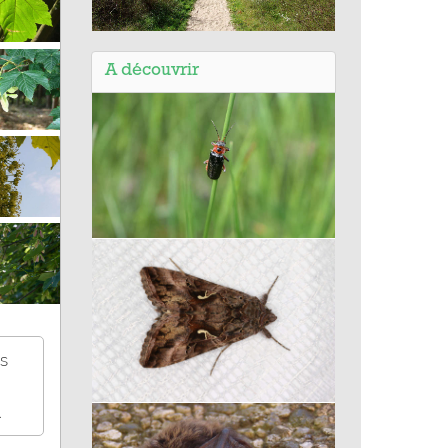
Balade de Zuydcoote (59) - Sentier
de la dune Marchand -
A découvrir
Département du Nord
Cantharis rustica - Le Moine
is
.
Gamma