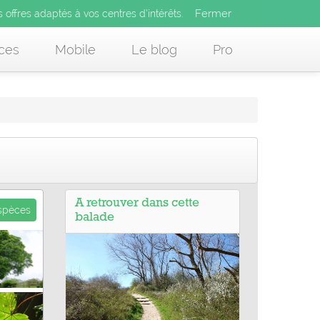
Fermer
es offres adaptés à vos centres d’intérêts.
Fermer
x
s offres adaptés à vos centres d’intérêts.
 des offres adaptés à vos centres d’intérêts.
ces
Mobile
Le blog
Pro
A retrouver dans cette
espèces
balade