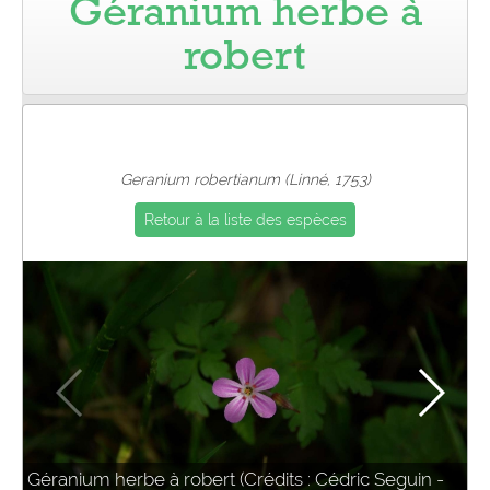
Géranium herbe à
Pro
robert
Geranium robertianum (Linné, 1753)
Retour à la liste des espèces
Géranium herbe à robert (Crédits : Cédric Seguin -