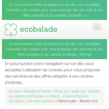
En poursuivant votre navigation sur ce site, vous acceptez
l’utilisation de cookies pour vous proposer des services et des
x
offres adaptés à vos centres d’intérêts.
En poursuivant votre navigation sur ce site, vous acceptez
Accueil
l’utilisation de cookies pour vous proposer des services et des
Fermer
offres adaptés à vos centres d’intérêts.
Les balades
En poursuivant votre navigation sur ce site, vous
acceptez l’utilisation de cookies pour vous proposer
Les espèces
des services et des offres adaptés à vos centres
Fermer
d’intérêts.
Mobile
Accueil
»
Balade en Hautes Terres du Cantal (15) - Estives
du plateau de Chastel-sur-Murat - Espace Naturel
Sensible
»
Liste des espèces
» Renoncules - Bouton d'or
Le blog