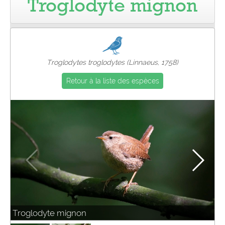
Troglodyte mignon
Pro
Troglodytes troglodytes (Linnaeus, 1758)
Retour à la liste des espèces
Troglodyte mignon