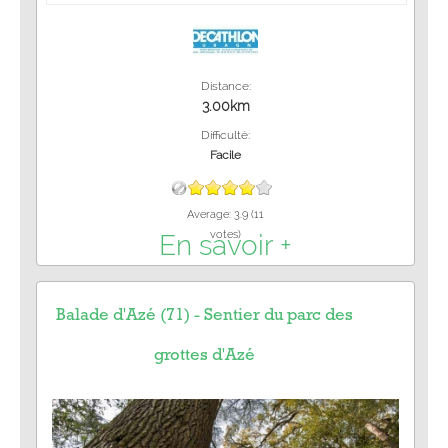
Distance:
3.00km
Difficulté:
Facile
Average:
3.9
(
11
votes)
En savoir +
Balade d'Azé (71) - Sentier du parc des
grottes d'Azé