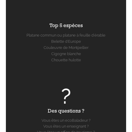
Top 5 espèces
Platane commun ou platane à feuille d'érable
Belette d'Europe
Couleuvre de Montpellier
Cigogne blanche
Chouette hulotte
Des questions ?
Vous êtes un ecoBaladeur ?
Vous êtes un enseignant ?