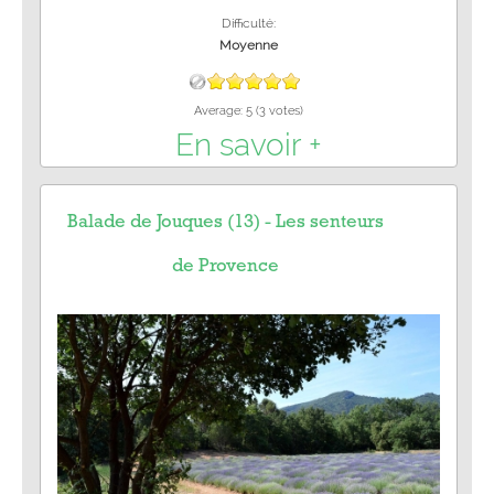
Difficulté:
Moyenne
Average:
5
(
3
votes)
En savoir +
Balade de Jouques (13) - Les senteurs
de Provence