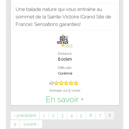
Une balade nature qui vous entraîne au
sommet de la Sainte-Victoire (Grand Site de
France). Sensations garanties!
Distance:
8.00km
Difficulté:
Confirmé
Average:
4.4
(
5
votes)
En savoir +
‹ précédent
1
2
3
4
5
6
7
8
9
suivant ›