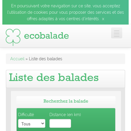
En poursuivant votre navigation sur ce site, vous acceptez
l’utilisation de cookies pour vous proposer des services et des
x
offres adaptés à vos centres d’intérêts.
Accueil
Accueil
» Liste des balades
Les balades
Liste des balades
Les espèces
Recherchez la balade
Mobile
Difficulté
Distance (en km)
Le blog